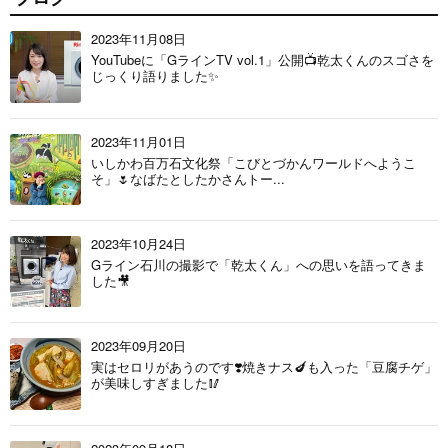
2023年11月08日
YouTubeに「GラインTV vol.1」公開📺乾太くんのスゴさを
じっくり語りました✨
2023年11月01日
いしかわ百万石文化祭「こびとづかんワールドへようこ
そ」🌷なばたとしたかさんトー...
2023年10月24日
Gライン石川の撮影で「乾太くん」への思いを語ってきま
した🎥
2023年09月20日
実はセロリがあうのです❣️焼きナス🍆も入った「豆腐チゲ」
が美味しすぎました🥢