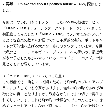
ム再燃！ I'm excited about Spotify's Music + Talk
を配信しま
した。
今回は、ついに日本でもスタートしたSpotifyの新機サービス
「Music + Talk（ミュージック・アンド・トーク）」を使って
初配信してみました！「Music + Talk」はラジオでかかってい
るような音楽の数々をお届けできる革新的な機能。ポッドキャ
ストの可能性を広げる大きな一歩にワクワクしています。今回
は私のヒーロー、エルヴィス・プレスリーへの思いや、最近我
が家の子どもたちがハマっているアニメ「ビートバグズ」の話
題とともにお送りしています。
＜「Music + Talk」についてのご注意＞
この機能では、曲をフルで聞くためにはSpotifyのプレミアムプ
ランに加入している必要があります。無料のSpotifyであれば30
秒だけの再生となりますが、残念ながら曲はぶつ切りで再生さ
れてしまいます。これはSpotifyの仕様なのでごめんなさい。せ
めてフェードアウトになれば良いのに…。また、Spotify以外で