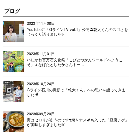
ブログ
2023年11月08日
YouTubeに「GラインTV vol.1」公開📺乾太くんのスゴさを
じっくり語りました✨
2023年11月01日
いしかわ百万石文化祭「こびとづかんワールドへようこ
そ」🌷なばたとしたかさんトー...
2023年10月24日
Gライン石川の撮影で「乾太くん」への思いを語ってきま
した🎥
2023年09月20日
実はセロリがあうのです❣️焼きナス🍆も入った「豆腐チゲ」
が美味しすぎました🥢