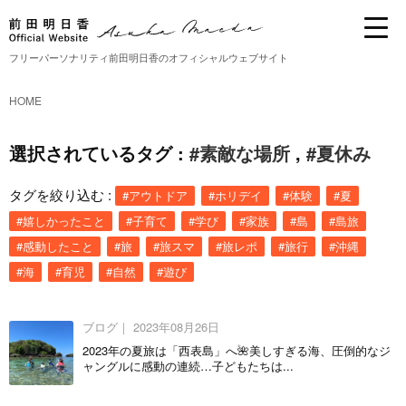
フリーパーソナリティ前田明日香のオフィシャルウェブサイト
HOME
選択されているタグ :
#素敵な場所
,
#夏休み
タグを絞り込む :
#アウトドア
#ホリデイ
#体験
#夏
#嬉しかったこと
#子育て
#学び
#家族
#島
#島旅
#感動したこと
#旅
#旅スマ
#旅レポ
#旅行
#沖縄
#海
#育児
#自然
#遊び
ブログ｜
2023年08月26日
2023年の夏旅は「西表島」へ🌺美しすぎる海、圧倒的なジ
ャングルに感動の連続…子どもたちは...