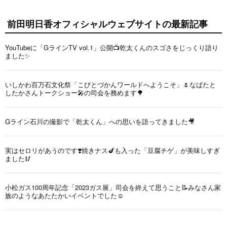
前田明日香オフィシャルウェブサイトの最新記事
YouTubeに「GラインTV vol.1」公開📺乾太くんのスゴさをじっくり語り
ました✨
いしかわ百万石文化祭「こびとづかんワールドへようこそ」🌷なばたと
したかさんトークショー🎤の司会を務めます🌳
Gライン石川の撮影で「乾太くん」への思いを語ってきました🎥
実はセロリがあうのです❣️焼きナス🍆も入った「豆腐チゲ」が美味しすぎ
ました🥢
小松ガス100周年記念「2023ガス展」司会を終えて思うこと📝みなさん家
族のようなあたたかいイベントでした☺️