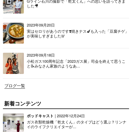
Gライン石川の撮影で「乾太くん」への思いを語ってきま
した🎥
2023年09月20日
実はセロリがあうのです❣️焼きナス🍆も入った「豆腐チゲ」
が美味しすぎました🥢
2023年09月18日
小松ガス100周年記念「2023ガス展」司会を終えて思うこ
と📝みなさん家族のようなあ...
ブログ一覧
新着コンテンツ
ポッドキャスト
| 2022年12月24日
ガス衣類乾燥機「乾太くん」のタイプはどう選ぶ？リンナ
イのライフクリエイターが...