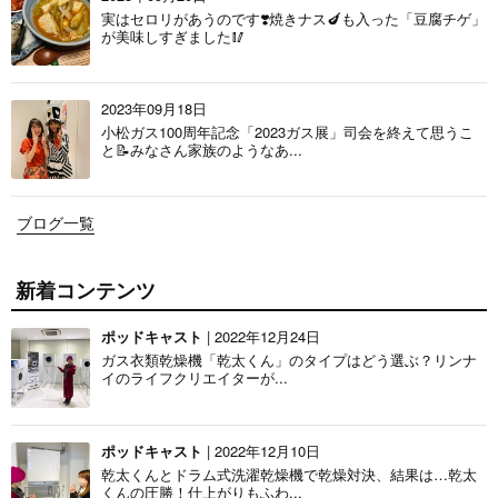
実はセロリがあうのです❣️焼きナス🍆も入った「豆腐チゲ」
が美味しすぎました🥢
2023年09月18日
小松ガス100周年記念「2023ガス展」司会を終えて思うこ
と📝みなさん家族のようなあ...
ブログ一覧
新着コンテンツ
ポッドキャスト
| 2022年12月24日
ガス衣類乾燥機「乾太くん」のタイプはどう選ぶ？リンナ
イのライフクリエイターが...
ポッドキャスト
| 2022年12月10日
乾太くんとドラム式洗濯乾燥機で乾燥対決、結果は…乾太
くんの圧勝！仕上がりもふわ...