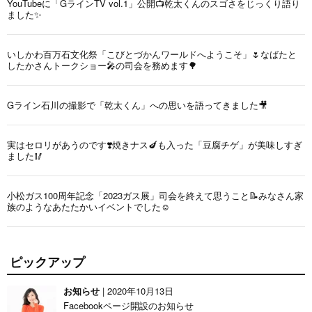
YouTubeに「GラインTV vol.1」公開📺乾太くんのスゴさをじっくり語り
ました✨
いしかわ百万石文化祭「こびとづかんワールドへようこそ」🌷なばたと
したかさんトークショー🎤の司会を務めます🌳
Gライン石川の撮影で「乾太くん」への思いを語ってきました🎥
実はセロリがあうのです❣️焼きナス🍆も入った「豆腐チゲ」が美味しすぎ
ました🥢
小松ガス100周年記念「2023ガス展」司会を終えて思うこと📝みなさん家
族のようなあたたかいイベントでした☺️
ピックアップ
お知らせ
| 2020年10月13日
Facebookページ開設のお知らせ