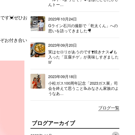
んトー...
です💓ぜひお
2023年10月24日
Gライン石川の撮影で「乾太くん」への
思いを語ってきました🎥
うぞお付き合い
2023年09月20日
実はセロリがあうのです❣️焼きナス🍆も
入った「豆腐チゲ」が美味しすぎました
🥢
2023年09月18日
小松ガス100周年記念「2023ガス展」司
会を終えて思うこと📝みなさん家族のよ
うなあ...
ブログ一覧
ブログアーカイブ