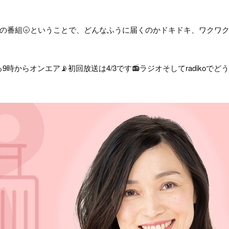
の番組🌝ということで、どんなふうに届くのかドキドキ、ワクワク
からオンエア📡初回放送は4/3です📻ラジオそしてradikoでど