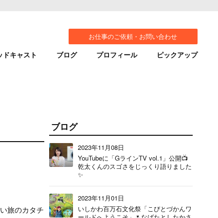
お仕事のご依頼・お問い合わせ
ッドキャスト
ブログ
プロフィール
ピックアップ
ブログ
2023年11月08日
YouTubeに「GラインTV vol.1」公開📺
乾太くんのスゴさをじっくり語りました
✨
2023年11月01日
いしかわ百万石文化祭「こびとづかんワ
しい旅のカタチ
ールドへようこそ」🌷なばたとしたかさ