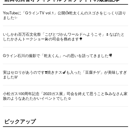
YouTubeに「GラインTV vol.1」公開📺乾太くんのスゴさをじっくり語り
ました✨
いしかわ百万石文化祭「こびとづかんワールドへようこそ」🌷なばたと
したかさんトークショー🎤の司会を務めます🌳
Gライン石川の撮影で「乾太くん」への思いを語ってきました🎥
実はセロリがあうのです❣️焼きナス🍆も入った「豆腐チゲ」が美味しすぎ
ました🥢
小松ガス100周年記念「2023ガス展」司会を終えて思うこと📝みなさん家
族のようなあたたかいイベントでした☺️
ピックアップ