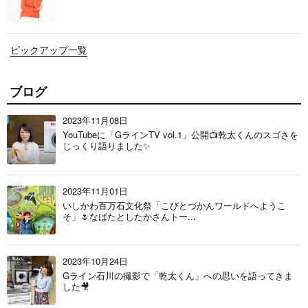
ピックアップ一覧
ブログ
2023年11月08日
YouTubeに「GラインTV vol.1」公開📺乾太くんのスゴさを
じっくり語りました✨
2023年11月01日
いしかわ百万石文化祭「こびとづかんワールドへようこ
そ」🌷なばたとしたかさんトー...
2023年10月24日
Gライン石川の撮影で「乾太くん」への思いを語ってきま
した🎥