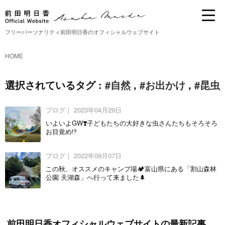
フリーパーソナリティ前田明日香のオフィシャルウェブサイト
HOME
選択されているタグ :
#自然
,
#お出かけ
,
#昆虫
ブログ｜
2023年04月29日
いよいよGW❣️子どもたちの大好きな虫さんたちもそろそろ
お目覚め⁉️
ブログ｜
2022年09月07日
この秋、オススメのキャンプ場🏕富山県にある「割山森林
公園 天湖森」へ行って来ました🌲
前田明日香オフィシャルウェブサイトの最新記事