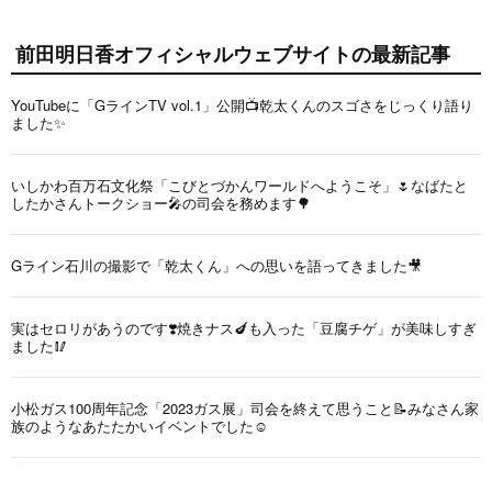
前田明日香オフィシャルウェブサイトの最新記事
YouTubeに「GラインTV vol.1」公開📺乾太くんのスゴさをじっくり語り
ました✨
いしかわ百万石文化祭「こびとづかんワールドへようこそ」🌷なばたと
したかさんトークショー🎤の司会を務めます🌳
Gライン石川の撮影で「乾太くん」への思いを語ってきました🎥
実はセロリがあうのです❣️焼きナス🍆も入った「豆腐チゲ」が美味しすぎ
ました🥢
小松ガス100周年記念「2023ガス展」司会を終えて思うこと📝みなさん家
族のようなあたたかいイベントでした☺️