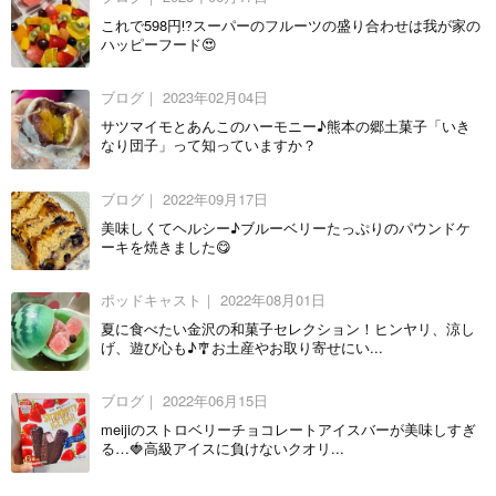
これで598円⁉️スーパーのフルーツの盛り合わせは我が家の
ハッピーフード😍
ブログ｜
2023年02月04日
サツマイモとあんこのハーモニー♪熊本の郷土菓子「いき
なり団子」って知っていますか？
ブログ｜
2022年09月17日
美味しくてヘルシー♪ブルーベリーたっぷりのパウンドケ
ーキを焼きました😋
ポッドキャスト｜
2022年08月01日
夏に食べたい金沢の和菓子セレクション！ヒンヤリ、涼し
げ、遊び心も♪🎐お土産やお取り寄せにい...
ブログ｜
2022年06月15日
meijiのストロベリーチョコレートアイスバーが美味しすぎ
る…🍓高級アイスに負けないクオリ...