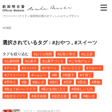
フリーパーソナリティ前田明日香のオフィシャルウェブサイト
HOME
選択されているタグ :
#おやつ
,
#スイーツ
タグを絞り込む :
#おうち時間
#お取り寄せ
#お土産
#お家時間
#お菓子
#お菓子づくり
#ご当地グルメ
#アイス
#スーパー
#デザート
#バンライフ
#フルーツ
#プライベート
#ヘルシー
#和
#和菓子
#子育て
#手作り
#旅
#旅レポ
#旅行
#日常
#昆虫
#果物
#気まぐれバンライフ
#私のお気に入り
#美味しいもの
#金沢スイーツ
#金沢名物
#金沢土産
#食
#食レポ
ブログ｜
2023年06月17日