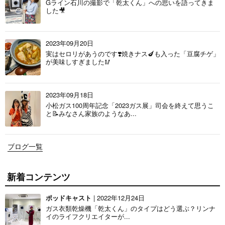
Gライン石川の撮影で「乾太くん」への思いを語ってきま
した🎥
2023年09月20日
実はセロリがあうのです❣️焼きナス🍆も入った「豆腐チゲ」
が美味しすぎました🥢
2023年09月18日
小松ガス100周年記念「2023ガス展」司会を終えて思うこ
と📝みなさん家族のようなあ...
ブログ一覧
新着コンテンツ
ポッドキャスト
| 2022年12月24日
ガス衣類乾燥機「乾太くん」のタイプはどう選ぶ？リンナ
イのライフクリエイターが...