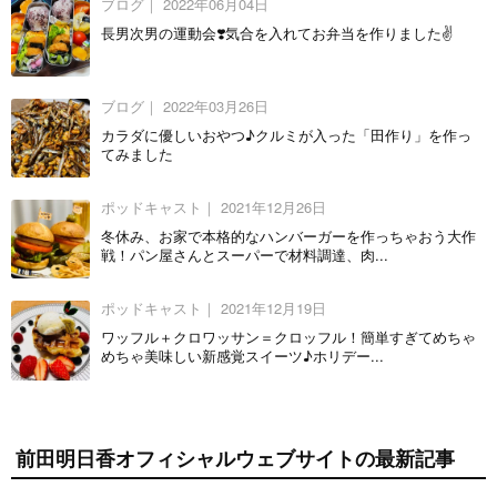
ブログ｜
2022年06月04日
長男次男の運動会❣️気合を入れてお弁当を作りました✌️
ブログ｜
2022年03月26日
カラダに優しいおやつ♪クルミが入った「田作り」を作っ
てみました
ポッドキャスト｜
2021年12月26日
冬休み、お家で本格的なハンバーガーを作っちゃおう大作
戦！パン屋さんとスーパーで材料調達、肉...
ポッドキャスト｜
2021年12月19日
ワッフル＋クロワッサン＝クロッフル！簡単すぎてめちゃ
めちゃ美味しい新感覚スイーツ♪ホリデー...
前田明日香オフィシャルウェブサイトの最新記事