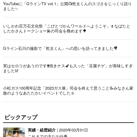
YouTubeに「GラインTV vol.1」公開📺乾太くんのスゴさをじっくり語り
ました✨
いしかわ百万石文化祭「こびとづかんワールドへようこそ」🌷なばたと
したかさんトークショー🎤の司会を務めます🌳
Gライン石川の撮影で「乾太くん」への思いを語ってきました🎥
実はセロリがあうのです❣️焼きナス🍆も入った「豆腐チゲ」が美味しすぎ
ました🥢
小松ガス100周年記念「2023ガス展」司会を終えて思うこと📝みなさん家
族のようなあたたかいイベントでした☺️
ピックアップ
実績・経歴紹介
| 2020年03月01日
これまでの主なお仕事