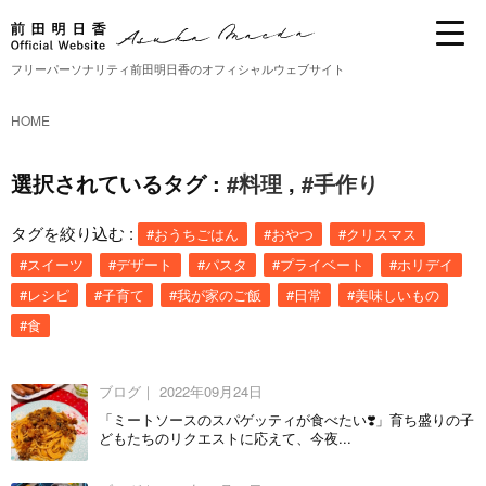
フリーパーソナリティ前田明日香のオフィシャルウェブサイト
HOME
選択されているタグ :
#料理
,
#手作り
タグを絞り込む :
#おうちごはん
#おやつ
#クリスマス
#スイーツ
#デザート
#パスタ
#プライベート
#ホリデイ
#レシピ
#子育て
#我が家のご飯
#日常
#美味しいもの
#食
ブログ｜
2022年09月24日
「ミートソースのスパゲッティが食べたい❣️」育ち盛りの子
どもたちのリクエストに応えて、今夜...