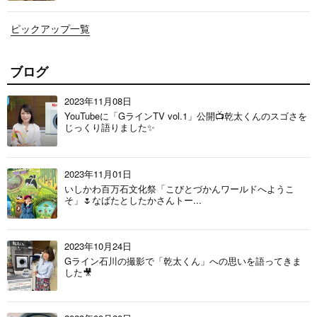
ピックアップ一覧
ブログ
2023年11月08日
YouTubeに「GラインTV vol.1」公開📺乾太くんのスゴさを
じっくり語りました✨
2023年11月01日
いしかわ百万石文化祭「こびとづかんワールドへようこ
そ」🌷なばたとしたかさんトー...
2023年10月24日
Gライン石川の撮影で「乾太くん」への思いを語ってきま
した🎥