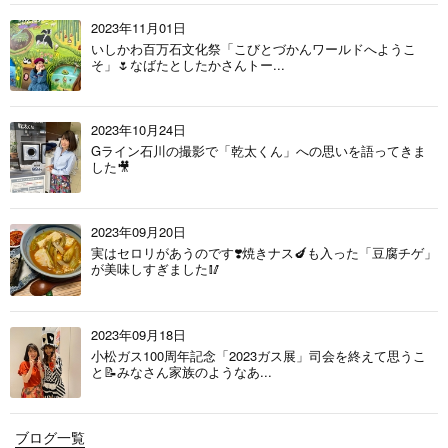
2023年11月01日
いしかわ百万石文化祭「こびとづかんワールドへようこ
そ」🌷なばたとしたかさんトー...
2023年10月24日
Gライン石川の撮影で「乾太くん」への思いを語ってきま
した🎥
2023年09月20日
実はセロリがあうのです❣️焼きナス🍆も入った「豆腐チゲ」
が美味しすぎました🥢
2023年09月18日
小松ガス100周年記念「2023ガス展」司会を終えて思うこ
と📝みなさん家族のようなあ...
ブログ一覧