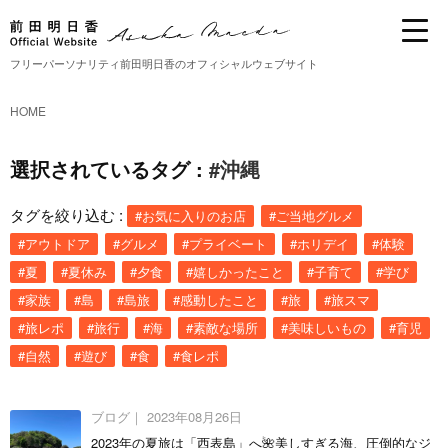
フリーパーソナリティ前田明日香のオフィシャルウェブサイト
HOME
選択されているタグ :
#沖縄
タグを絞り込む :
#お気に入りのお店
#ご当地グルメ
#アウトドア
#グルメ
#プライベート
#ホリデイ
#体験
#夏
#夏休み
#夕食
#嬉しかったこと
#子育て
#学び
#家族
#島
#島旅
#感動したこと
#旅
#旅スマ
#旅レポ
#旅行
#海
#素敵な場所
#美味しいもの
#育児
#自然
#遊び
#食
#食レポ
ブログ｜
2023年08月26日
2023年の夏旅は「西表島」へ🌺美しすぎる海、圧倒的なジ