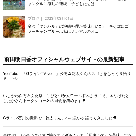
ャングルに感動の連続…子どもたちは...
ブログ｜
2023年03月01日
金沢「ヤンバル」の沖縄料理が美味しい❣️ソーキそばにゴー
ヤーチャンプルー…私はノンアルのオ...
前田明日香オフィシャルウェブサイトの最新記事
YouTubeに「GラインTV vol.1」公開📺乾太くんのスゴさをじっくり語り
ました✨
いしかわ百万石文化祭「こびとづかんワールドへようこそ」🌷なばたと
したかさんトークショー🎤の司会を務めます🌳
Gライン石川の撮影で「乾太くん」への思いを語ってきました🎥
実はセロリがあうのです❣️焼きナス🍆も入った「豆腐チゲ」が美味しすぎ