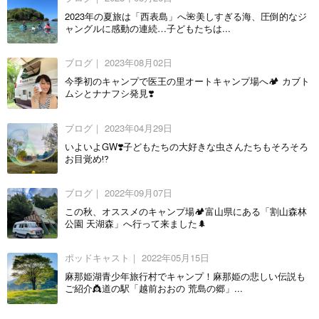
2023年の夏旅は「西表島」へ🌺美しすぎる海、圧倒的なジ
ャングルに感動の連続…子どもたちは...
ブログ｜
2023年08月02日
今季初のキャンプで医王の里オートキャンプ場へ🏕 カブト
ムシとナナフシ発見❣️
ブログ｜
2023年04月29日
いよいよGW❣️子どもたちの大好きな虫さんたちもそろそろ
お目覚め⁉️
ブログ｜
2022年09月07日
この秋、オススメのキャンプ場🏕富山県にある「割山森林
公園 天湖森」へ行って来ました🌲
ポッドキャスト｜
2022年05月15日
麻那姫湖青少年旅行村でキャンプ！麻那姫の悲しい伝説も
ご紹介👸道の駅「越前おおの 荒島の郷」...