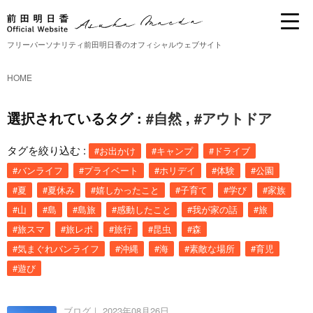
フリーパーソナリティ前田明日香のオフィシャルウェブサイト
HOME
選択されているタグ :
#自然
,
#アウトドア
タグを絞り込む :
#お出かけ
#キャンプ
#ドライブ
#バンライフ
#プライベート
#ホリデイ
#体験
#公園
#夏
#夏休み
#嬉しかったこと
#子育て
#学び
#家族
#山
#島
#島旅
#感動したこと
#我が家の話
#旅
#旅スマ
#旅レポ
#旅行
#昆虫
#森
#気まぐれバンライフ
#沖縄
#海
#素敵な場所
#育児
#遊び
ブログ｜
2023年08月26日