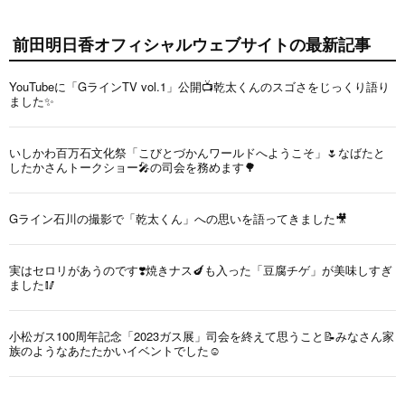
前田明日香オフィシャルウェブサイトの最新記事
YouTubeに「GラインTV vol.1」公開📺乾太くんのスゴさをじっくり語り
ました✨
いしかわ百万石文化祭「こびとづかんワールドへようこそ」🌷なばたと
したかさんトークショー🎤の司会を務めます🌳
Gライン石川の撮影で「乾太くん」への思いを語ってきました🎥
実はセロリがあうのです❣️焼きナス🍆も入った「豆腐チゲ」が美味しすぎ
ました🥢
小松ガス100周年記念「2023ガス展」司会を終えて思うこと📝みなさん家
族のようなあたたかいイベントでした☺️