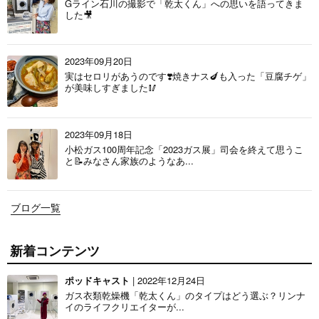
Gライン石川の撮影で「乾太くん」への思いを語ってきま
した🎥
2023年09月20日
実はセロリがあうのです❣️焼きナス🍆も入った「豆腐チゲ」
が美味しすぎました🥢
2023年09月18日
小松ガス100周年記念「2023ガス展」司会を終えて思うこ
と📝みなさん家族のようなあ...
ブログ一覧
新着コンテンツ
ポッドキャスト
| 2022年12月24日
ガス衣類乾燥機「乾太くん」のタイプはどう選ぶ？リンナ
イのライフクリエイターが...