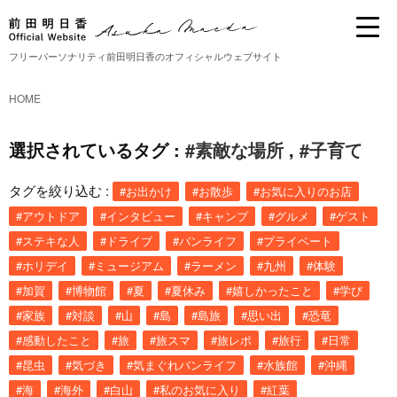
フリーパーソナリティ前田明日香のオフィシャルウェブサイト
HOME
選択されているタグ :
#素敵な場所
,
#子育て
タグを絞り込む :
#お出かけ
#お散歩
#お気に入りのお店
#アウトドア
#インタビュー
#キャンプ
#グルメ
#ゲスト
#ステキな人
#ドライブ
#バンライフ
#プライベート
#ホリデイ
#ミュージアム
#ラーメン
#九州
#体験
#加賀
#博物館
#夏
#夏休み
#嬉しかったこと
#学び
#家族
#対談
#山
#島
#島旅
#思い出
#恐竜
#感動したこと
#旅
#旅スマ
#旅レポ
#旅行
#日常
#昆虫
#気づき
#気まぐれバンライフ
#水族館
#沖縄
#海
#海外
#白山
#私のお気に入り
#紅葉