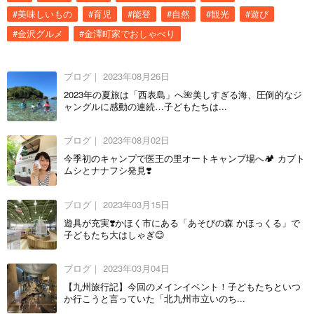
#美味しいもの
#育児
#能登
#自然
#観光
#遊び
#金沢グルメ
#金澤町家でおしゃべり
ブログ｜
2023年08月26日
2023年の夏旅は「西表島」へ🌺美しすぎる海、圧倒的なジ
ャングルに感動の連続…子どもたちは...
ブログ｜
2023年08月02日
今季初のキャンプで医王の里オートキャンプ場へ🏕 カブト
ムシとナナフシ発見❣️
ブログ｜
2023年03月15日
遊具が充実❣️かほく市にある「あそびの森 かほっくる」で
子どもたち大はしゃぎ😊
ブログ｜
2023年03月04日
【九州旅行記】今回のメインイベント！子どもたちといつ
か行こうと言っていた「北九州市立いのち...