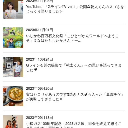
2023年11月08日
YouTubeに「GラインTV vol.1」公開📺乾太くんのスゴさを
じっくり語りました✨
2023年11月01日
いしかわ百万石文化祭「こびとづかんワールドへようこ
そ」🌷なばたとしたかさんトー...
2023年10月24日
Gライン石川の撮影で「乾太くん」への思いを語ってきま
した🎥
2023年09月20日
実はセロリがあうのです❣️焼きナス🍆も入った「豆腐チゲ」
が美味しすぎました🥢
2023年09月18日
小松ガス100周年記念「2023ガス展」司会を終えて思うこ
と📝みなさん家族のようなあ...