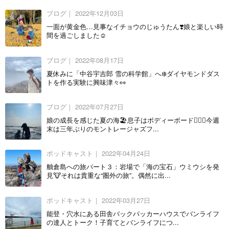
ブログ｜
2022年12月03日
一面が黄金色…見事なイチョウのじゅうたん❣️娘と楽しい時
間を過ごしました☺️
ブログ｜
2022年08月17日
夏休みに「中谷宇吉郎 雪の科学館」へ❄️ダイヤモンドダス
トを作る実験に興味津々👀
ブログ｜
2022年07月27日
娘の成長を感じた夏の海🏖息子はボディーボード🏄🏻‍♂️今週
末は三年ぶりのモントレージャズフ...
ポッドキャスト｜
2022年04月24日
舳倉島への旅パート３：岩場で「海の宝石」ウミウシを発
見🐮それは貴重な“圏外の旅”。偶然に出...
ポッドキャスト｜
2022年03月27日
能登・穴水にある田舎バックパッカーハウスでバンライフ
の達人とトーク！子育てとバンライフにつ...