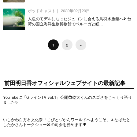
ポッドキャスト｜
2022年02月20日
人魚のモデルになったジュゴンに会える鳥羽水族館へ♪ 台
湾の国立海洋生物博物館でベルーガと眠...
1
2
»
前田明日香オフィシャルウェブサイトの最新記事
YouTubeに「GラインTV vol.1」公開📺乾太くんのスゴさをじっくり語り
ました✨
いしかわ百万石文化祭「こびとづかんワールドへようこそ」🌷なばたと
したかさんトークショー🎤の司会を務めます🌳